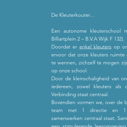
De Kleuterkouter…
Een autonome kleuterschool me
Billiartplein 2 – B.V.A Wijk F 132).
Doordat er
enkel kleuters
op onz
ervoor dat onze kleuters ruimte 
te wennen, zichzelf te mogen zij
op onze school.
Door de kleinschaligheid van o
iedereen, zowel kleuters als 
Verbinding staat centraal.
Bovendien vormen we, over de b
team met 1 directie en 1 
samenwerken centraal staat. Sa
een stimulerende leeromgeving 