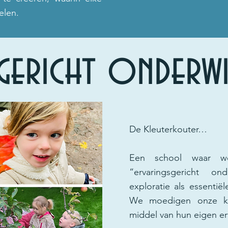
elen.
gericht onderwi
De Kleuterkouter…
Een school waar w
“ervaringsgericht o
exploratie als essentië
We moedigen onze kl
middel van hun eigen er