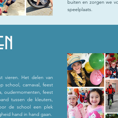
buiten en zorgen we v
speelplaats.
en
t vieren. Het delen van
p school, carnaval, feest
, oudermomenten, feest
band tussen de kleuters,
oor de school een plek
gheid hand in hand gaan.