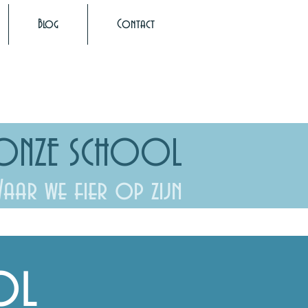
Blog
Contact
ONZE SCHOOL
aar we fier op zijn
ol