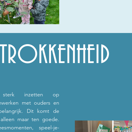
TROKKENHEID
terk inzetten op
enwerken met
ouders en
elangrijk. Dit komt de
 alleen maar ten goede.
leesmomenten,
speel-je-