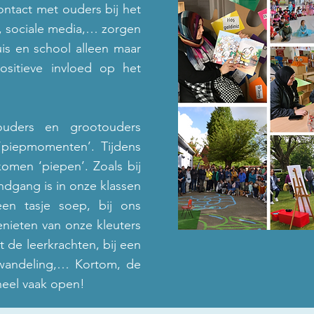
ntact met ouders bij het
s, sociale media,… zorgen
uis
en school alleen maar
ositieve invloed op het
uders en grootouders
‘piepmomenten’. Tijdens
komen ‘piepen’
. Zoals bij
ondgang is in onze klassen
en tasje soep, bij ons
enieten van onze kleuters
 de leerkrachten, bij een
wandeling,… Kortom, de
heel vaak open!