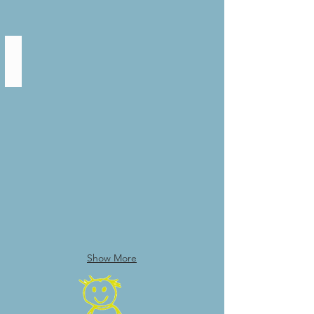
Juf Els
JB
-
peuterklas
Show More