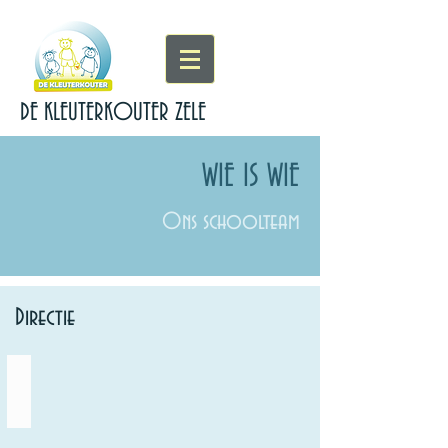
DE KLEUTERKOUTER ZELE
WIE IS WIE
Ons schoolteam
Directie
Directeur Anke De Rycke_edited_edited
Directeur
De
Kleuterkouter