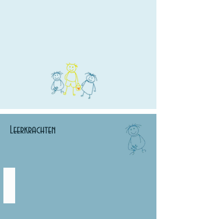
Leerkrachten
Katrien Van Eetvelde
Zorgcoördinator