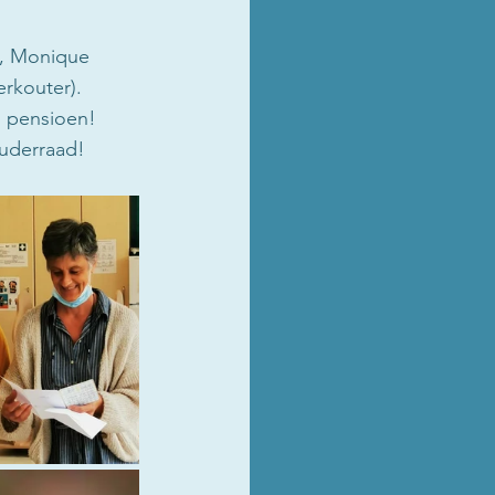
), Monique 
rkouter). 
 pensioen! 
uderraad! 