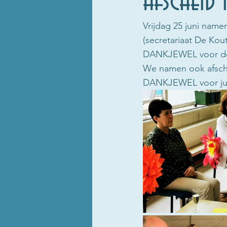
Afscheid 
Vrijdag 25 juni name
(secretariaat De Kou
DANKJEWEL voor de f
We namen ook afschei
DANKJEWEL voor jull