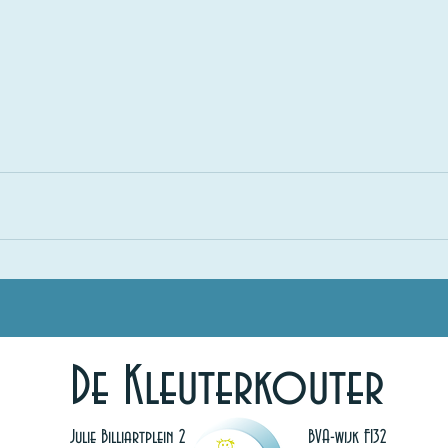
De Kleuterkouter
Julie Billiartplein 2
BVA-wijk F132