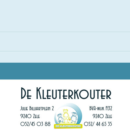
De Kleuterkouter
Julie Billiartplein 2
BVA-wijk F132
9240 Zele
9240 Zele
052/45 03 88
052/ 44 65 35