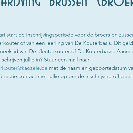
chrijving "brussen" (broe
i start de inschrijvingsperiode voor de broers en zusse
erkouter of van een leerling van De Kouterbasis. Dit gel
neelslid van De Kleuterkouter of De Kouterbasis. Aanme
 schrijven jullie in? Stuur een mail naar 
terkouter@kaozele.be
 met de naam en geboortedatum van j
rectie contact met jullie op om de inschrijving officieel