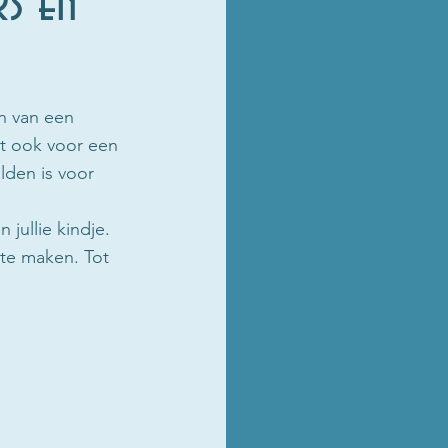
rs en
n van een 
dt ook voor een 
lden is voor 
ullie kindje. 
 te maken. Tot 